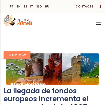
Skip
PT
EN
ES
IT
SLO
HU
CONTACTS
to
main
content
13 Oct
,
2022
La llegada de fondos
europeos incrementa el