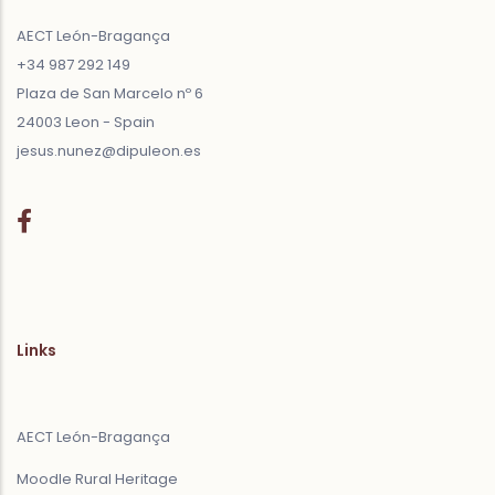
AECT León-Bragança
+34 987 292 149
Plaza de San Marcelo nº 6
24003 Leon - Spain
jesus.nunez@dipuleon.es
Links
AECT León-Bragança
Moodle Rural Heritage