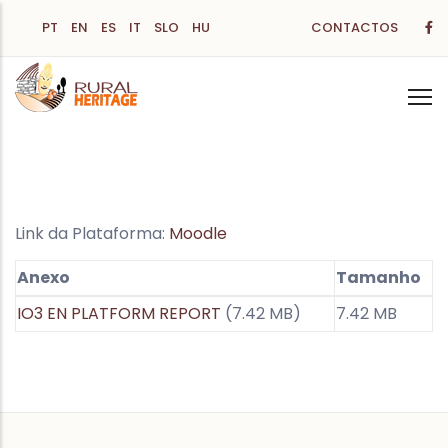
Passar
PT
EN
ES
IT
SLO
HU
CONTACTOS
para
o
conteúdo
principal
Link da Plataforma:
Moodle
Anexo
Tamanho
IO3 EN PLATFORM REPORT
(7.42 MB)
7.42 MB