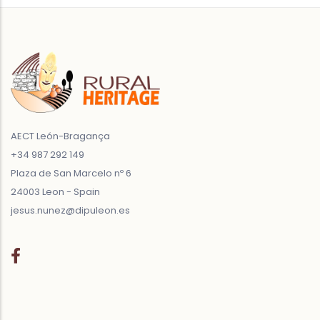
AECT León-Bragança
+34 987 292 149
Plaza de San Marcelo nº 6
24003 Leon - Spain
jesus.nunez@dipuleon.es