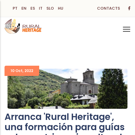
Skip
PT
EN
ES
IT
SLO
HU
CONTACTS
to
main
content
10 Oct
,
2022
Arranca 'Rural Heritage',
una formación para guías