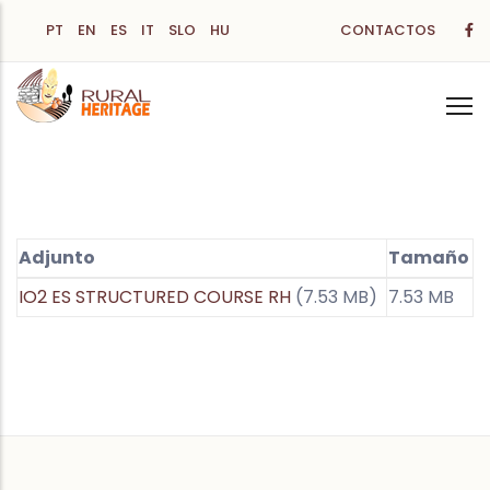
Pasar
PT
EN
ES
IT
SLO
HU
CONTACTOS
al
contenido
principal
Adjunto
Tamaño
IO2 ES STRUCTURED COURSE RH
(7.53 MB)
7.53 MB