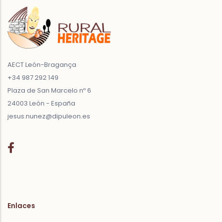
AECT León-Bragança
+34 987 292 149
Plaza de San Marcelo nº 6
24003 León - España
jesus.nunez@dipuleon.es
Enlaces