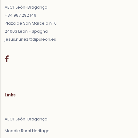
AECT León-Bragança
+34 987 292 149
Plaza de San Marcelo nº 6
24003 León - Spagna
jesus.nunez@dipuleon.es
Links
AECT León-Bragança
Moodle Rural Heritage