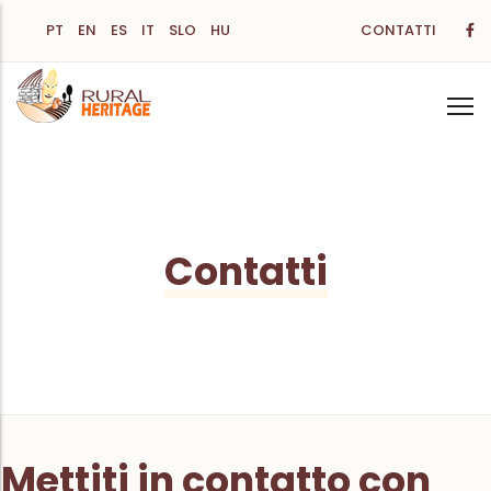
Salta
PT
EN
ES
IT
SLO
HU
CONTATTI
al
contenuto
principale
Contatti
Mettiti in
contatto
con