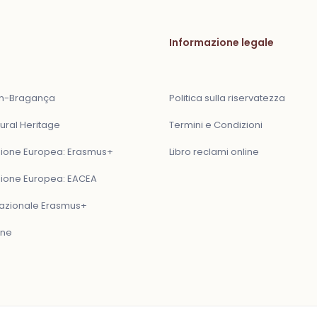
Informazione legale
ón-Bragança
Politica sulla riservatezza
ural Heritage
Termini e Condizioni
one Europea: Erasmus+
Libro reclami online
one Europea: EACEA
Nazionale Erasmus+
one