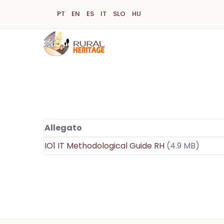
Salta
PT
EN
ES
IT
SLO
HU
al
contenuto
principale
Allegato
IO1 IT Methodological Guide RH
(4.9 MB)