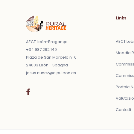
Links
AECT Le
AECT León-Bragança
+34 987 292 149
Moodle R
Plaza de San Marcelo nº 6
Commissi
24003 León - Spagna
jesus.nunez@dipuleon.es
Commissi
Portale 
Valutazi
Contatti