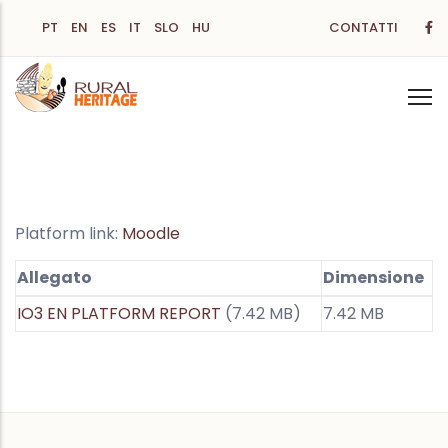
Salta
PT
EN
ES
IT
SLO
HU
CONTATTI
al
contenuto
principale
Platform link:
Moodle
Allegato
Dimensione
IO3 EN PLATFORM REPORT
(7.42 MB)
7.42 MB