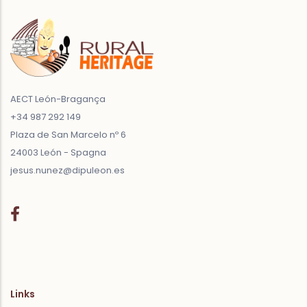
AECT León-Bragança
+34 987 292 149
Plaza de San Marcelo nº 6
24003 León - Spagna
jesus.nunez@dipuleon.es
Links