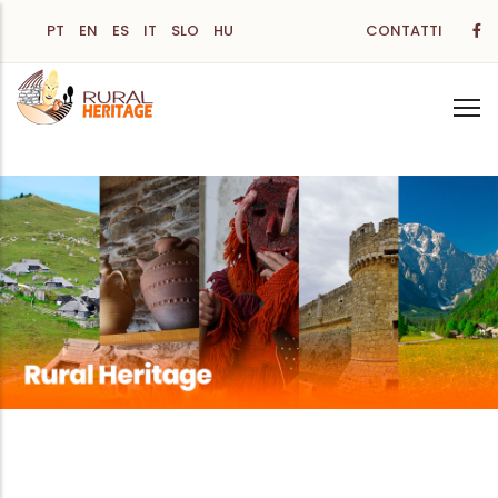
Salta
PT
EN
ES
IT
SLO
HU
CONTATTI
al
contenuto
principale