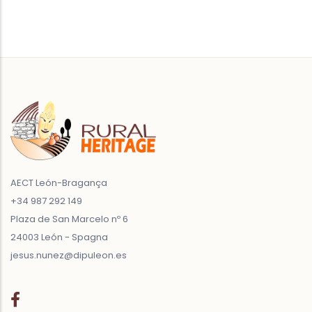
AECT León-Bragança
+34 987 292 149
Plaza de San Marcelo nº 6
24003 León - Spagna
jesus.nunez@dipuleon.es